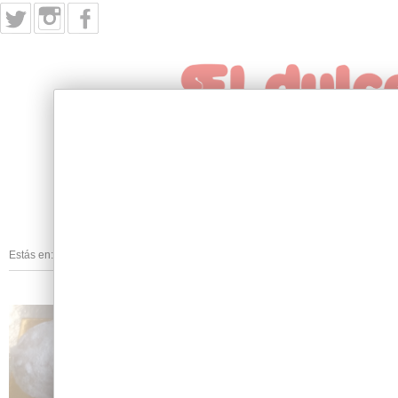
INICIO
PRODUCTOS
NUESTRA HIST
Estás en:
Inicio
/
Mini Mantecados
/
HOJALDRADAS DE MANZANA
HOJALDRADAS
Ref.: MN09