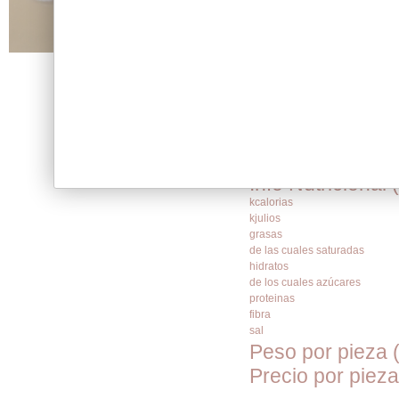
Crujientes y s
manzana, cubiert
Clic para Ampliar
Ingredientes: 
DE TRIGO
, Vin
Info alérgenos:
de frutos secos
Info vegetarian
Info Nutricional 
kcalorias
kjulios
grasas
de las cuales saturadas
hidratos
de los cuales azúcares
proteinas
fibra
sal
Peso por pieza 
Precio por pieza