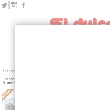
INICIO
PRODUCTOS
NUESTRA HIST
Estás en:
Inicio
/
Nuestros Sin Azúcar
Una selección deluxe para paladares exigentes, pero sin azúcar. Igual sabor, me
Nuestros Sin Azúcar