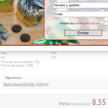
trocitos de avellana. Y con un toque de naranja que termina de hacerlos irres
Ingredientes: Manteca de Cerdo(E306/E304i), Azúcar,
HARINA DE TRIGO
,
y Aroma de Naranja.
Info Alérgenos: Contiene frutos secos de cáscara y gluten. Contiene trazas
Info vegetarianos: No apto (contiene manteca de cerdo)
Info Nutricional (g por 100 g):
kcalorias
484,91
kjulios
2019,53
grasas
26,98
de las cuales saturadas
9,94
hidratos
55,77
de los cuales azúcares
21,43
proteinas
5,58
fibra
3,97
sal
0,04
Peso por pieza (aprox): 20g
Precio por pieza: 0,33€
Opciones
8.55
Precio
:
((IVA incluido))