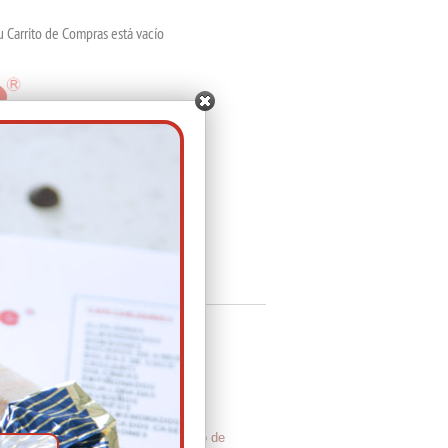
u Carrito de Compras está vacío
OGO
BLOG
 por el del más dulce cacao. Llénalo de