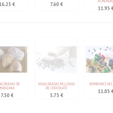
ALMENDR
16.25
€
7.60
€
11.95
ALDRADAS DE
HOJALDRADAS RELLENAS
BOMBONES REL
MANZANA
DE CHOCOLATE
11.05
7.50
€
5.75
€