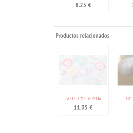
9.85
€
8.25
€
Productos relacionados
TURRON
PASTELITOS DE YEMA
HOJ
12.35
€
11.05
€