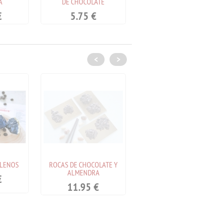
A
DE CHOCOLATE
Nombre'
€
5.75
€
7.10
€
<
>
LENOS
ROCAS DE CHOCOLATE Y
MANTECADOS DE COCO
ALMENDRA
€
4.25
€
11.95
€