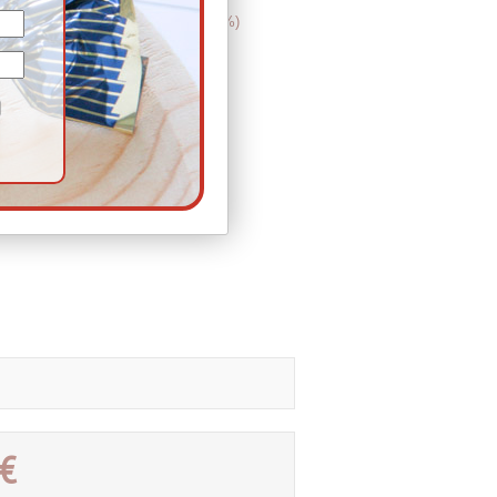
istibles.
AVELLANA
(7,82%),
CACAO
(4,17%)
 de sésamo y de huevo.
€