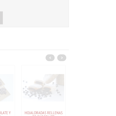
<
>
LATE Y
HOJALDRADAS RELLENAS
BOMBONES 'El Dulce