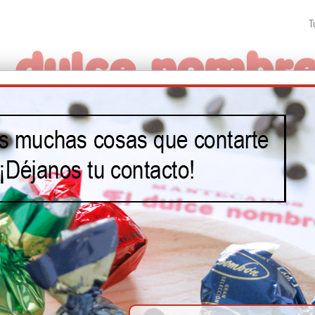
T
S
NUESTRA HISTORIA
VISÍTANOS
CATÁL
CHOCOLATITOS DE AVELLANA
CHOCOLATITOS DE AVELLANA
Ref.: MN05
Imagina la textura del polvorón de toda la vida y cambia el sabor a almendra