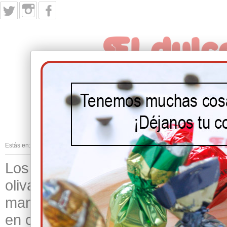
INICIO
PRODUCTOS
NUESTRA HIST
Estás en:
Inicio
/
Los clásicos
Los sabores de siempre... Almendra
oliva virgen extra de Estepa... Lo
mantecados más antiguos, los que 
en casa de la abuela y los que e