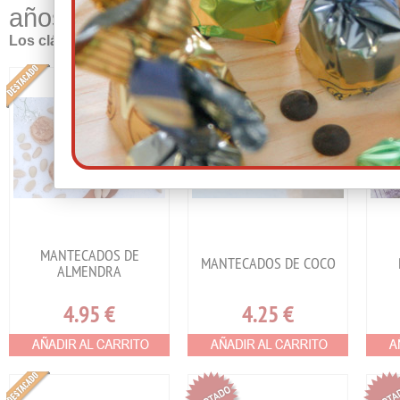
años realizando los mantecados m
Los clásicos
MANTECADOS DE
MANTECADOS DE COCO
ALMENDRA
4.95
€
4.25
€