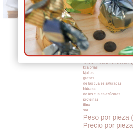
El mantecado tra
que le da la ca
Clic para Ampliar
Ingredientes: M
HARINA DE TR
Info Alérgenos:
secos de cásca
Info Vegetarian
Info Nutricional 
kcalorias
kjulios
grasas
de las cuales saturadas
hidratos
de los cuales azúcares
proteinas
fibra
sal
Peso por pieza 
Precio por pieza