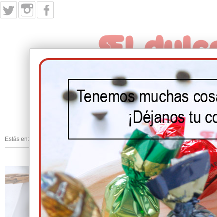
INICIO
PRODUCTOS
NUESTRA HIST
Estás en:
Inicio
/
Los clásicos
/
MANTECADOS DE CANELA
MANTECADOS 
Ref.: CL01